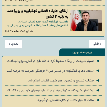
۰۵ تیر ۱۴۰۵ ساعت ۱۳:۳۵
برای ساماندهی این اماکن شد.
ارتقای جایگاه قضائی کهگیلویه و بویراحمد
به رتبه ۲ کشور
دادستان کهگیلویه گفت: حوزه قضائی استان در
شاخص‌هایی نظیر کاهش اطاله دادرسی، زمان رسیدگی به
پرونده‌ها و رضایتمندی مراجعان، از رتبه ۳۲ کشور به رتبه ۲
۰۵ تیر ۱۴۰۵ ساعت ۱۲:۴۳
ارتقاء یافته است.
« قبلی
بعدی »
پربیننده ترین
◄
همیار طبیعت از پرتگاه سقوط کرد؛حادثه تلخ در آتش‌سوزی ارتفاعات «ضرغام
◄
استعدادهای کهگیلویه در مسیر ملی؛۴ فرهنگی هنرمند به مرحله کشوری صعود کردند
◄
جزئیات تشییع و تدفین رهبر شهید انقلاب اعلام شد
◄
درخشش خیره‌کننده کهگیلویه در جشنواره نوجوان خوارزمی / ۵۹ دانش‌آموز به مرحله کشوری رسیدند
◄
امانت ۱۱ هزار کتاب در کتابخانه‌های کهگیلویه