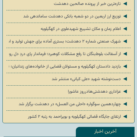
◄
تازه‌ترین خبر از پرونده صالحین دهدشت
◄
توزیع ارز اربعین در دو شعبه بانکی دهدشت ساماندهی شد
◄
اعلام زمان و مکان تشییع شهیدعلوی در کهگیلویه
◄
شهرک صنعتی شماره ۲ دهدشت؛ بستری آماده برای جهش تولید و اشتغال در کهگیلویه
◄
از آسفالت بلوط‌بنگان تا رفع مشکلات کوهبرد؛ فرماندار پای دردِ دل روستا
◄
بازدید دادستان کهگیلویه و مسئولان قضایی از خانواده‌های زندانیان؛ تأکید
◄
دست‌نوشته شهید «علی کیانی» منتشر شد
◄
عزاداری دهدشتی‌هادرروز عاشورا
◄
چهاردهمین سوگواره «احلی من العسل» در دهدشت برگزار شد
◄
ارتقای جایگاه قضائی کهگیلویه و بویراحمد به رتبه ۲ کشور
آخرین اخبار