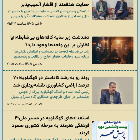
حمایت هدفمند از اقشار آسیب‌پذیر
دادستان و مدیرعامل انجمن حمایت از زندانیان با حضور در
منزل تعدادی از زندانیان دهدشت مشکلات آنها را بررسی
کردند.
۱۰ تیر ۱۴۰۵ ساعت ۰۹:۳۳
دهدشت زیر سایه کافه‌های بی‌ضابطه؛آیا
نظارتی بر این واحدها وجود دارد؟
رشد بی‌ضابطه کافه‌ها در دهدشت و افزایش نگرانی‌ها
درباره سرو دخانیات، فضای خارج از نظارت و پیامدهای
اجتماعی آن، این روزها به یکی از جدی‌ترین دغدغه‌های
۰۸ تیر ۱۴۰۵ ساعت ۲۱:۰۵
مسئولان و مطالبه‌ مردم برای ساماندهی فوری این مراکز
تبدیل شده است.
روند رو به رشد کاداستر در کهگیلویه؛۷۰
درصد اراضی کشاورزی نقشه‌برداری شد
رئیس ثبت اسناد و املاک کهگیلویه بزرگ از جهش
چشمگیر در اجرای طرح‌های حدنگاری (کاداستر) و تبدیل
اسناد دفترچه‌ای به تک‌برگ خبر داد.
۰۷ تیر ۱۴۰۵ ساعت ۱۶:۴۶
استعدادهای کهگیلویه در مسیر ملی؛۴
فرهنگی هنرمند به مرحله کشوری صعود
کردند
مدیر آموزش و پرورش کهگیلویه از موفقیت فرهنگیان این