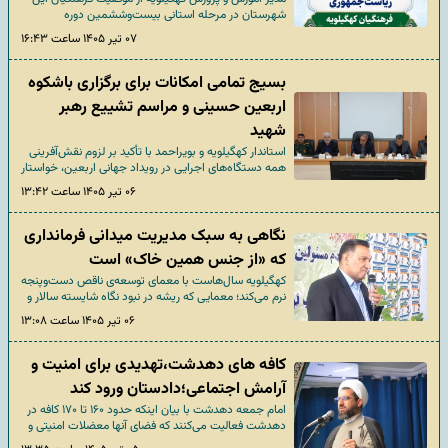
شهرستان در مرحله استانی بیست‌وششمین دوره
مسابقات «پرسش مهر ریاست‌جمهوری» و راهیابی چهار
۰۷ تیر ۱۴۰۵ ساعت ۱۶:۴۳
نفر از آنان به مرحله کشوری خبر داد.
بسیج تمامی امکانات برای برگزاری باشکوه
اربعین حسینی و مراسم تشییع رهبر
شهید
استاندار کهگیلویه و بویراحمد با تأکید بر لزوم نقش‌آفرینی
همه دستگاه‌های اجرایی در رویداد جهانی اربعین، خواستار
تجمیع منابع در ستاد پشتیبانی، رفع نقاط ضعف سال
۰۶ تیر ۱۴۰۵ ساعت ۱۳:۴۲
گذشته و برنامه‌ریزی دقیق برای مراسم امسال شد.
نگاهی به سبک مدیریت میدانی فرمانداری
که «از جنس همین خاک» است
کهگیلویه سال‌هاست با معمای توسعه‌ی ناقص دست‌وپنجه
نرم می‌کند؛ معمایی که ریشه در نبود نگاه شایسته سالار و
فاصله‌ی مدیران از متن زندگی مردم دارد. سید ایرج
۰۶ تیر ۱۴۰۵ ساعت ۱۳:۰۸
کاظمی‌جو اما معادله را تغییر داده است.
کافه های دهدشت،تهدیدی برای امنیت و
آرامش اجتماعی؛دادستان ورود کند
امام جمعه دهدشت با بیان اینکه حدود ۱۶۰ تا ۱۷۰ کافه در
دهدشت فعالیت می‌کنند که فضای آنها معضلات امنیتی و
اجتماعی عدیده‌ای ایجاد کرده‌اند خواستار ورود دادستان