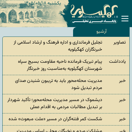
یکشنبه ۱۴۰۵/۰۵/۱۸
آرشیو
تصاویر
تجلیل فرمانداری و اداره فرهنگ و ارشاد اسلامی از
خبرنگاران کهگیلویه
یادداشت
پیام تبریک فرمانده ناحیه مقاومت بسیج سپاه
شهرستان کهگیلویه به‌مناسبت روز خبرنگار
خبر
مدیریت محله‌محور باید به تریبون شنیدن صدای
مردم تبدیل شود
خبر
دیشموک در مسیر مدیریت محله‌محور؛ تأکید شهردار
بر تبدیل مطالبات مردمی به اقدام عملی
خبر
شکست کمر فتنه‌گران در مسیر «ملت مبعوث» شده
خبر
مشارکت مردم و نخبگان محلی، اساس مدیریت