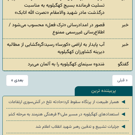
تسلیت فرمانده بسیج کهگیلویه به مناسبت
درگذشت مادر شهید والامقام «نصرت الله اتابک»
خبر
قصور در امدادرسانی «ترک فعل» محسوب می‌شود /
اطلاع‌رسانی غیررسمی ممنوع
خبر
آب پایدار به اراضی «کورسا» رسید؛گره‌گشایی از مطالبه
دیرینه کشاورزان کهگیلویه
گفتگو
مَندو» سینمای کهگیلویه را به آلمان می‌برد
« قبلی
بعدی »
پربیننده ترین
◄
همیار طبیعت از پرتگاه سقوط کرد؛حادثه تلخ در آتش‌سوزی ارتفاعات «ضرغام
◄
استعدادهای کهگیلویه در مسیر ملی؛۴ فرهنگی هنرمند به مرحله کشوری صعود کردند
◄
جزئیات تشییع و تدفین رهبر شهید انقلاب اعلام شد