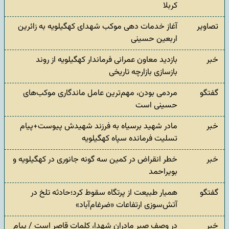
کربلا
تصاویر
آغاز خدمات دهی موکب شهدای کهگیلویه به زائرین
اربعین حسینی
خبر
بازدید معاون عمرانی فرماندار کهگیلویه از روند
بازسازی بازارچه تاریخی
گفتگو
مردمی بودن، مهم‌ترین عامل ماندگاری موکب‌های
حسینی است
خبر
مادر شهید برسیاه به فرزند شهیدش پیوست+پیام
تسلیت فرمانده سپاه کهگیلویه
خبر
خطر انقراض در کمین سه گونه جانوری در کهگیلویه و
بویراحمد
گفتگو
همیار طبیعت از پرتگاه سقوط کرد؛حادثه تلخ در
آتش‌سوزی ارتفاعات «ضرغام‌آباد»
خبر
در وصف صبر مادران شهدا، کلمات قاصر است / پیام