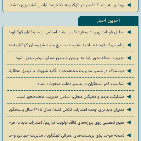
◄
روند رو به رشد کاداستر در کهگیلویه؛۷۰ درصد اراضی کشاورزی نقشه‌برداری شد
آخرین اخبار
◄
تجلیل فرمانداری و اداره فرهنگ و ارشاد اسلامی از خبرنگاران کهگیلویه
◄
پیام تبریک فرمانده ناحیه مقاومت بسیج سپاه شهرستان کهگیلویه به‌مناسب
◄
مدیریت محله‌محور باید به تریبون شنیدن صدای مردم تبدیل شود
◄
دیشموک در مسیر مدیریت محله‌محور؛ تأکید شهردار بر تبدیل مطالبات مرد
◄
شکست کمر فتنه‌گران در مسیر «ملت مبعوث» شده
◄
مشارکت مردم و نخبگان محلی، اساس مدیریت محله‌محور است
◄
مدیران باید برای جذب اعتبارات تلاش کنند/ سال ۱۴۰۵ سال پاسخگویی درباره عملکرد اعتبارات است
◄
هیچ تعصبی روی پروژه‌های فاقد اولویت نداریم/ اعتبارات باید به طرح‌های 
◄
نسخه موحد برای بن‌بست‌های عمرانی کهگیلویه: مدیریت جهادی و خروجی م