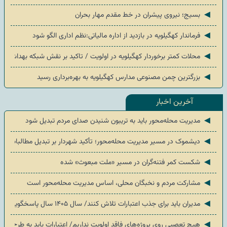
◄
بسیج؛ نیروی پیشران در خط مقدم مهار بحران
◄
فرماندار کهگیلویه در بازدید از اداره مالیاتی:نظم اداری الگو شود
◄
محلات کمتر برخوردار کهگیلویه در اولویت / تاکید بر نقش شبکه بهداشت 
◄
بزرگترین چمن مصنوعی مدارس کهگیلویه به بهره‌برداری رسید
آخرین اخبار
◄
مدیریت محله‌محور باید به تریبون شنیدن صدای مردم تبدیل شود
◄
دیشموک در مسیر مدیریت محله‌محور؛ تأکید شهردار بر تبدیل مطالبات مرد
◄
شکست کمر فتنه‌گران در مسیر «ملت مبعوث» شده
◄
مشارکت مردم و نخبگان محلی، اساس مدیریت محله‌محور است
◄
مدیران باید برای جذب اعتبارات تلاش کنند/ سال ۱۴۰۵ سال پاسخگویی درباره عملکرد اعتبارات است
◄
هیچ تعصبی روی پروژه‌های فاقد اولویت نداریم/ اعتبارات باید به طرح‌های 