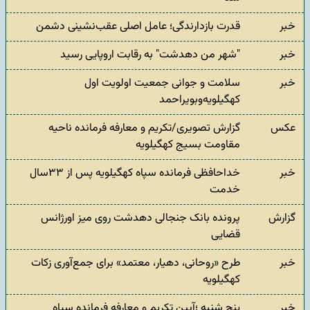
خبر
قدرت بازدارندگی؛ عامل اصلی عقب‌نشینی دشمن
خبر
"شهر من دهدشت" به رقابت اروپایی رسید
خبر
سلامت و جوانی جمعیت اولویت اول
کهگیلویه‌وبویراحمد
عکس
گزارش تصویری/تکریم و معارفه فرمانده ناحیه
مقاومت بسیج کهگیلویه
خبر
خداحافظی فرمانده سپاه کهگیلویه پس از ۳۳سال
خدمت
گزارش
پرونده بانک جنجالی دهدشت روی میز اورژانس
قضایی
خبر
طرح «روحانی، دهیار، معتمد» برای جمع‌آوری زکات
کهگیلویه
خبر
پنج شنبه ؛آیین تکریم و معارفه فرمانده سپاه