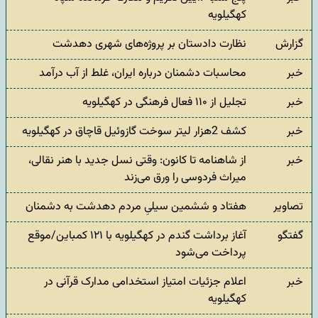
کهگیلویه
گزارش
نظارت دادستان بر پروژه‌های شهری دهدشت
خبر
محاسبات دشمنان درباره ایران، غلط از آب درآمد
خبر
تجلیل از ۱۱۰ فعال فرهنگی در کهگیلویه
خبر
کشف 2هزار لیتر سوخت گازوئیل قاچاق در کهگیلویه
خبر
از شاهنامه تا کانون: وقتی نسل جدید با هنر نقالی،
میراث فردوسی را ورق می‌زند
تصاویر
هفتاد و ششمین سیلیِ مردم دهدشت به دشمنان
گفتگو
آغاز برداشت گندم در کهگیلویه با ۱۲۱ کمباین/موقع
پرداخت می‌شود
خبر
اعلام جزئیات امتیاز استخدامی مدارک قرآنی در
کهگیلویه