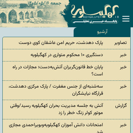
جمعه ۱۴۰۵/۰۵/۱۶
آرشیو
تصاویر
پارک دهدشت، حریم امن عاشقان کوی دوست
خبر
دستگیری ۱۰ محکوم متواری در کهگیلویه
خبر
پایان خط قانون‌گریزان آتش‌به‌دست؛ مجازات در راه
است؟
خبر
سه‌شنبه‌ای از جنس مغفرت / پارک مرکزی دهدشت،
قرارگاه نیایشگران
گزارش
آتش به جلسه مدیریت بحران کهگیلویه رسید/وقتی
موتور کولر زنگ خطر را زد
خبر
امتحانات دانش آموزان کهگیلویه‌وبویراحمدی مجازی
شد