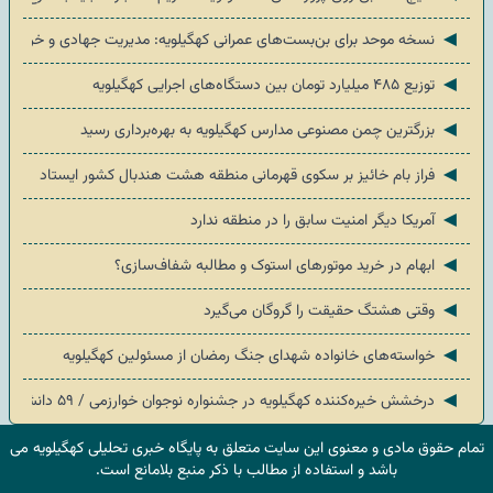
◄
نسخه موحد برای بن‌بست‌های عمرانی کهگیلویه: مدیریت جهادی و خروجی م
◄
توزیع ۴۸۵ میلیارد تومان بین دستگاه‌های اجرایی کهگیلویه
◄
بزرگترین چمن مصنوعی مدارس کهگیلویه به بهره‌برداری رسید
◄
فراز بام خائیز بر سکوی قهرمانی منطقه هشت هندبال کشور ایستاد
◄
آمریکا دیگر امنیت سابق را در منطقه ندارد
◄
ابهام در خرید موتورهای استوک و مطالبه شفاف‌سازی؟
◄
وقتی هشتگ حقیقت را گروگان می‌گیرد
◄
خواسته‌های خانواده شهدای جنگ رمضان از مسئولین کهگیلویه
◄
درخشش خیره‌کننده کهگیلویه در جشنواره نوجوان خوارزمی / ۵۹ دانش‌آموز به مرحله کشوری رسیدند
تمام حقوق مادی و معنوی این سایت متعلق به پایگاه خبری تحلیلی کهگیلویه می
باشد و استفاده از مطالب با ذکر منبع بلامانع است.