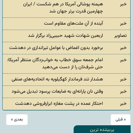
خبر
هیمنه پوشالی آمریکا در هم شکست / ایران
چهارمین قدرت برتر جهان شد
خبر
آینده از آنِ ملت‌های مقاوم است
تصاویر
اربعین شهادت شهید حبیبی‌زاد برگزار شد
خبر
برخورد بدون اغماض با عوامل تیراندازی در دهدشت
خبر
امام جمعه سوق خطاب به خواب‌زدگان منتظر آمریکا:
حتی شرف‌تان را از دست می‌دهید
خبر
هشدار تند فرماندار کهگیلویه به اتحادیه‌های صنفی
خبر
وقتی نان یارانه‌ای به ضایعات پرسود تبدیل می‌شود
خبر
احتکار عمده در پشت مغازه ابزارفروشی دهدشت
« قبلی
بعدی »
پربیننده ترین