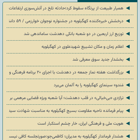
◄
همیار طبیعت از پرتگاه سقوط کرد؛حادثه تلخ در آتش‌سوزی ارتفاعات «ضرغام
◄
درخشش خیره‌کننده کهگیلویه در جشنواره نوجوان خوارزمی / ۵۹ دانش‌آموز به مرحله کشوری رسیدند
◄
توزیع ارز اربعین در دو شعبه بانکی دهدشت ساماندهی شد
◄
اعلام زمان و مکان تشییع شهیدعلوی در کهگیلویه
◄
بخشدار جدید سوق معرفی شد
◄
بزرگداشت هفته نماز جمعه در دهدشت با اجرای ۲۰ برنامه فرهنگی و خدماتی
◄
مَندو» سینمای کهگیلویه را به آلمان می‌برد
◄
تراژدی «بی‌خیالی» در قلب دهدشت؛ آیا شعبه ویژه قضایی مرهمی بر زخم
◄
پیام فرمانده ناحیه مقاومت بسیج کهگیلویه به مناسبت شهادت سید فرشا
◄
هویت ملی و فرهنگی ایران، خار چشم استکبار است
◄
هشدار فرماندار کهگیلویه به مدیران؛ کاظمی‌جو:صورتجلسه کافی نیست، محله‌