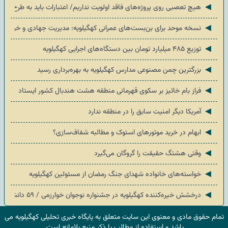
◄
هیچ تعصبی روی پروژه‌های فاقد اولویت نداریم/ اعتبارات باید به طرح‌های 
◄
نسخه موحد برای بن‌بست‌های عمرانی کهگیلویه: مدیریت جهادی و خروجی م
◄
توزیع ۴۸۵ میلیارد تومان بین دستگاه‌های اجرایی کهگیلویه
◄
بزرگترین چمن مصنوعی مدارس کهگیلویه به بهره‌برداری رسید
◄
فراز بام خائیز بر سکوی قهرمانی منطقه هشت هندبال کشور ایستاد
◄
آمریکا دیگر امنیت سابق را در منطقه ندارد
◄
ابهام در خرید موتورهای استوک و مطالبه شفاف‌سازی؟
◄
وقتی هشتگ حقیقت را گروگان می‌گیرد
◄
خواسته‌های خانواده شهدای جنگ رمضان از مسئولین کهگیلویه
◄
درخشش خیره‌کننده کهگیلویه در جشنواره نوجوان خوارزمی / ۵۹ دانش‌آموز به مرحله کشوری رسیدند
تمام حقوق مادی و معنوی این سایت متعلق به پایگاه خبری تحلیلی کهگیلویه می
باشد و استفاده از مطالب با ذکر منبع بلامانع است.