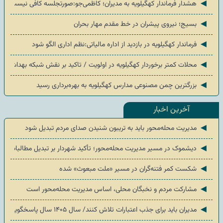
◄
هشدار فرماندار کهگیلویه به مدیران؛ کاظمی‌جو:صورتجلسه کافی نیست، محله‌
◄
بسیج؛ نیروی پیشران در خط مقدم مهار بحران
◄
فرماندار کهگیلویه در بازدید از اداره مالیاتی:نظم اداری الگو شود
◄
محلات کمتر برخوردار کهگیلویه در اولویت / تاکید بر نقش شبکه بهداشت 
◄
بزرگترین چمن مصنوعی مدارس کهگیلویه به بهره‌برداری رسید
آخرین اخبار
◄
مدیریت محله‌محور باید به تریبون شنیدن صدای مردم تبدیل شود
◄
دیشموک در مسیر مدیریت محله‌محور؛ تأکید شهردار بر تبدیل مطالبات مرد
◄
شکست کمر فتنه‌گران در مسیر «ملت مبعوث» شده
◄
مشارکت مردم و نخبگان محلی، اساس مدیریت محله‌محور است
◄
مدیران باید برای جذب اعتبارات تلاش کنند/ سال ۱۴۰۵ سال پاسخگویی درباره عملکرد اعتبارات است