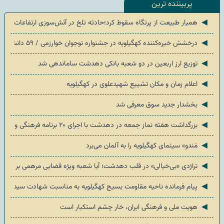
پربیننده ترین
◄
همیار طبیعت از پرتگاه سقوط کرد؛حادثه تلخ در آتش‌سوزی ارتفاعات «ضرغام
◄
درخشش خیره‌کننده کهگیلویه در جشنواره نوجوان خوارزمی / ۵۹ دانش‌آموز به مرحله کشوری رسیدند
◄
توزیع ارز اربعین در دو شعبه بانکی دهدشت ساماندهی شد
◄
اعلام زمان و مکان تشییع شهیدعلوی در کهگیلویه
◄
بخشدار جدید سوق معرفی شد
◄
بزرگداشت هفته نماز جمعه در دهدشت با اجرای ۲۰ برنامه فرهنگی و خدماتی
◄
مَندو» سینمای کهگیلویه را به آلمان می‌برد
◄
تراژدی «بی‌خیالی» در قلب دهدشت؛ آیا شعبه ویژه قضایی مرهمی بر زخم
◄
پیام فرمانده ناحیه مقاومت بسیج کهگیلویه به مناسبت شهادت سید فرشا
◄
هویت ملی و فرهنگی ایران، خار چشم استکبار است