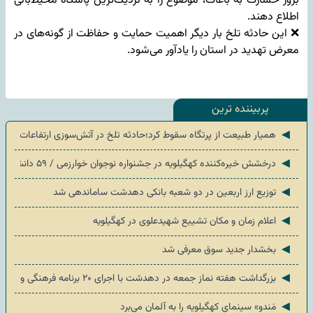
بروز خسارت به باغات، موضوع را به نزدیک‌ترین پاسگاه محیط‌بانی
اطلاع دهند.
❌ این حادثه تلخ بار دیگر اهمیت حمایت و حفاظت از گونه‌های در
معرض تهدید در استان را یادآور می‌شود.
پربیننده ترین
◄
همیار طبیعت از پرتگاه سقوط کرد؛حادثه تلخ در آتش‌سوزی ارتفاعات «ضرغام
◄
درخشش خیره‌کننده کهگیلویه در جشنواره نوجوان خوارزمی / ۵۹ دانش‌آموز به مرحله کشوری رسیدند
◄
توزیع ارز اربعین در دو شعبه بانکی دهدشت ساماندهی شد
◄
اعلام زمان و مکان تشییع شهیدعلوی در کهگیلویه
◄
بخشدار جدید سوق معرفی شد
◄
بزرگداشت هفته نماز جمعه در دهدشت با اجرای ۲۰ برنامه فرهنگی و خدماتی
◄
مَندو» سینمای کهگیلویه را به آلمان می‌برد