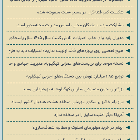
◄
شکست کمر فتنه‌گران در مسیر «ملت مبعوث» شده
◄
مشارکت مردم و نخبگان محلی، اساس مدیریت محله‌محور است
◄
مدیران باید برای جذب اعتبارات تلاش کنند/ سال ۱۴۰۵ سال پاسخگویی درباره عملکرد اعتبارات است
◄
هیچ تعصبی روی پروژه‌های فاقد اولویت نداریم/ اعتبارات باید به طرح‌های 
◄
نسخه موحد برای بن‌بست‌های عمرانی کهگیلویه: مدیریت جهادی و خروجی م
◄
توزیع ۴۸۵ میلیارد تومان بین دستگاه‌های اجرایی کهگیلویه
◄
بزرگترین چمن مصنوعی مدارس کهگیلویه به بهره‌برداری رسید
◄
فراز بام خائیز بر سکوی قهرمانی منطقه هشت هندبال کشور ایستاد
◄
آمریکا دیگر امنیت سابق را در منطقه ندارد
◄
ابهام در خرید موتورهای استوک و مطالبه شفاف‌سازی؟